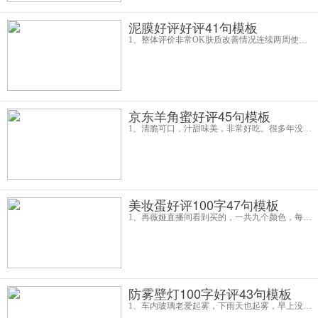
泥膜好评好评41句模板
1、整体评价非常OK肤质改善情况连续两周使用了共4次，加上面膜补水等，黑头减少了很多，黑头减少明显，就剩下比较多的白头，等继续使用吧，去黑头效果非常满意我的肤质敏感混合皮，使用后补水皮肤恢复较快，都给我答疑解难了，态度都超
京东羊角蜜好评45句模板
1、清脆可口，汁甜味美，非常好吃。很多年没吃过了，商家很真诚细心，空气袋包装，从山东到东莞，一个都没磕碰到，瓜藤都是新鲜的，一看就知道是去刚刚摘下来的，值得点赞！一口轻轻地咬下去汁水多多，价格便宜还能收到这么好的水果，果皮薄，
美妆蛋好评100字47句模板
1、再薇娅直播间看到买的，一共九个颜色，每个颜色都不错的，很好看好棒用了一段时间，九个配色都是我喜欢的颜色，我买的是日常装的那些系列颜色，到货很快！而且不会飞粉什么的，不晕染，性价比也超高！买买买！终于入手了这款国货品牌的
防雾壁灯100字好评43句模板
1、车内玻璃老爱起雾，下雨天也起雾，早上没下雨也起雾。收到货后，就再问了一下客服具体的使用方法，其实包裹里面有提供使用说明，客服在淘宝上面也主动发送了的，秉着不懂就问的原则，在客服的耐心指导下，确实是施工好了。用过之