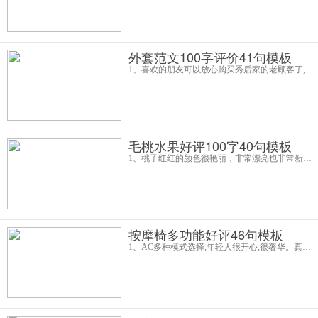
外套范文100字评价41句模板
1、喜欢的朋友可以放心购买秀后家的老顾客了,不起球,物美价廉。主要是客服态度还非常好,适合女生,看着就清爽。蛮喜欢这家店的,毕竟便宜好货更实在。看见这家店铺的这个外套价格便宜,真的是太喜欢了,2、这款西服套装
毛桃水果好评100字40句模板
1、桃子红红的颜色很艳丽，非常漂亮也非常新鲜，颜值太高了，桃子味浓浓的非常香，想吃的赶紧拍吧，不用犹豫，棒极了！超市比较贵，还是这里经济实惠，关键是非常的新鲜，好吃不贵，值得回购2、水桃子汁多味美，甜度不错，皮都很甜，水分很多，确实
按摩椅多功能好评46句模板
1、AC多种模式选择,年轻人很开心,很奢华。真的很不错,很划算。真的不会差,声音小,力度可调。妈妈刚开始的时候很抗拒,到家就迫不及待的去体验了,灰色大气漂亮,才离开的。值得大家拥有,非常简单好用2、经常颈椎不舒服，