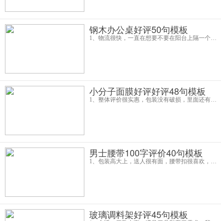
钢木办公桌好评50句模板
1、物流很快，一直在想要不要在阳台上隔一个小书房，但是现在看来完全用不着这个书桌质量感觉还可以，很沉。下班回来立刻就装上了，挺漂亮的。总算能舒服的方式在家办公，之前拿着板凳，屁股坐在地上，太惨了2、之前老公买了一个当
小分子面膜好评好评48句模板
1、整体评价很实惠，包装没有破损，里面还有个赠品一个卡片，就是再买小迷糊任何产品就赠星辰水爽肤水，有点类似于神仙水保湿效果我现在就敷了一个亮肤面膜，黄色那个，净化几乎都在面膜上面，不用再倒上去，因为我晒黑了所以先敷的
男士腰带100字评价40句模板
1、包装高大上，送人很有面，腰带扣很喜欢，简约大方时尚，不老气，比较适合年轻人。皮质也很软，系在腰上很舒服，我之前在别家买的质量太差了，说是皮的，其实就是喷漆的，卖的东西与描述根本不符，铁皮扣也很薄，一碰就掉漆了，真心不咋地没
玻璃调料架好评45句模板