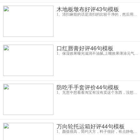
木地板墩布好评43句模板
1、清扫麻烦的话是清扫的比较干净的，然后用起来也是很方便，扫把的柄是可以伸缩伸长的，质量不错，看着就很结实，然后设计方面也是很贴心的，有一个拉杆不用自己手提可以拉过来拉过去，嗯，因为箱子的下面有几个轮子，在桶的下边还有
口红唇膏好评46句模板
1、保湿效果哑光滋润不油腻,上嘴效果薄涂元气,还是很划算的送了蛮多东西,太喜欢这个颜色了颜色好自然牛血色好看真的值得拥有,超级喜欢这次的包装,这个颜色真的绝绝子,实物颜色非常美,这个颜色好喜欢顶尖好看的包装也
防吃手手套评价44句模板
1、无意中想看看淘宝有没有卖这个东西，没想到还真有，直接看中了你家的东西。收到了，没有味道，看着还不错，宝宝从六个月开始吃手，到现在14个月了，特别是准备睡觉的时候，总是吃手，大拇指都变小了，很愁人，现在有了这个，吃手习惯应该
万向轮托运箱好评44句模板
1、颜值很高，简约大方，料子很好，有点静电会沾灰，但是不明显，做工也非常好，轮子非常的顺滑，趁搞活动买的，24寸的，跟对象出去玩用，还送了一个收纳包，放一些杂散的东西，或者放鞋带在外面，那个收纳包的后面袋子还有固定作用，快递好评，虽