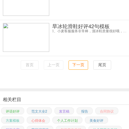
旱冰轮滑鞋好评42句模板
1、小麦客服服务非常棒，溜冰鞋质量很好哦，做工都挺好的。昨天收到的，今天宝宝就已经可以一个人慢慢走了。溜冰鞋是她自己吵着要买的。宝宝三岁多，生怕她学不会的，没想到这么容易。这个能锻炼小盆友平衡感，外观样式也漂亮，材
首页
上一页
下一页
尾页
相关栏目
评语好评
范文大全2
发言稿
报告
合同协议
方案模板
心得体会
个人工作计划
美食好评