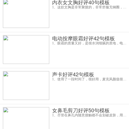
内衣女文胸好评40句模板
1、这款文胸是非常聚拢的，非常舒服无钢圈，黑色成套的，没有色差，挺好看的，摸着十分的柔软舒适，没有钢圈，尺码刚刚合适，大小正好，尺码很正标准。摸着很软，穿着也很软很舒服，喜欢，性价比可以，不勒无痕。一点点不舒服的紧身感都没有，蛮
电动按摩眼霜好评42句模板
1、眼霜的质量又好，是很水润细腻的质地，电动按摩头用在眼周很舒服，轻微的按压膏体软管，挤出适量的膏体，轻涂于眼周，打开震动的开关，从眼角往眼尾提拉按摩，围绕眼周重复按摩2-3圈，天天用它，不怕早上一起来就挂着一个熊猫眼了，适合
声卡好评42句模板
1、使用了一段时间了，很好用，麦克风颜值很高，对我的直播非常有帮助，音质效果很好，我开始觉得音质真的很一般，后面是不会调节，声卡智能美化声音输出很动听，收音很清晰，直播设备一套配的很齐全人声伴奏很协调，音质特效什么的都特
女鼻毛剪刀好评50句模板
1、尽管在鼻孔内随意接触都不会划破皮肤，用的时候贴近皮肤，保护的设计很不错，完全不用担心会被伤到，这个价格能买到超划算，从此跟多余的鼻毛说拜拜，用这个修鼻毛超省事，开关一开从此呼吸顺畅。2、这个鼻毛修剪器我是送给男友