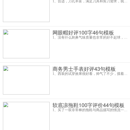
1、合适，刀孔丰富，满足刀具和剪刀需求，我没放调理，因为我的灶太远了，安装到水盆上方是比较好的，筷子和勺子也很大，很实用，还可以挂毛巾，正好不低不高，刀也能抽出来，位置非常棒，质量也是杠杠的，全不锈钢，表面很亮，客服也很好，耐心解答
网眼帽好评100字46句模板
1、没有什么刺鼻气味质量也非常的好不起球，排汗效果很好，整体做工都很好，实物和图片上的一模一样包装很好n**p确实比实体店划算会再次回购摸起来手感超好。样式简单大方一点多余的线头也没有n**p质量有保证，2、薄厚很完美
商务男士手表好评43句模板
1、西装的试穿效果很好看，帅气了不少，摸着布料也舒服，春夏季穿上都合适。这次买的质量是比预期的好多了，买的特别值面料品质正好面料非常好，毕竟这个价位说实话有这个表现我已经是惊讶极了，就喜欢这种品质表露在外的款式，给
软底凉拖鞋100字评价44句模板
1、买了一双非常棒的拖鞋与商品描写的情况一致。该拖鞋优点尺码标准一般情况都是大一码，质量很好，穿着特舒服，特别是洗澡时脱水效果不错，样式新颖漂亮，特别是夏天穿着更舒适，到处透气孔的安排较好，鞋底软软的，但是材料挺厚实